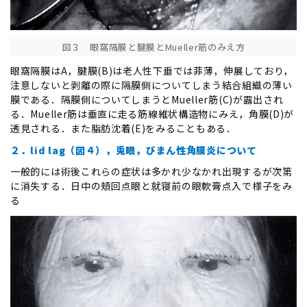
図３ 眼窩隔膜と腱膜とMueller筋のみえ方
眼窩隔膜はA，腱膜(B)は老人性下垂では菲薄，伸展しており，
注意しないと剥離の際に隔膜側についてしまう結合組織の薄い
膜である．隔膜側についてしまうとMueller筋(C)が露出され
る．Mueller筋は垂直に走る筋線維状構造物にみえ，角膜(D)が
透見される．また脂肪沈着(E)をみることもある．
２．lid lag（図４），兎眼，びまん性角膜炎について
一般的には術後これらの症状は多かれ少なかれ出現するが次第
に消失する．日中の頬回点眼と就寝前の眼軟膏点入で様子をみ
る