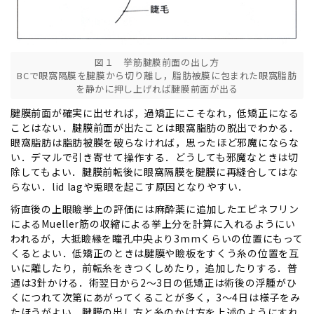
図１ 挙筋腱膜前面の出し方
BCで眼窩隔膜を腱膜から切り離し，脂肪被膜に包まれた眼窩脂肪
を静かに押し上げれば腱膜前面が出る
腱膜前面が確実に出せれば，過矯正にこそなれ，低矯正になる
ことはない．腱膜前面が出たことは眼窩脂肪の脱出でわかる．
眼窩脂肪は脂肪被膜を破らなければ，思ったほど邪魔にならな
い．デマルで引き寄せて操作する．どうしても邪魔なときは切
除してもよい．腱膜前転後に眼窩隔膜を腱膜に再縫合してはな
らない．lid lagや兎眼を起こす原因となりやすい．
術直後の上眼瞼挙上の評価には麻酔薬に追加したエピネフリン
によるMueller筋の収縮による挙上分を計算に入れるようにい
われるが，大抵瞼縁を瞳孔中央より3mmくらいの位置にもって
くるとよい．低矯正のときは腱膜や瞼板をすくう糸の位置を互
いに離したり，前転糸をきつくしめたり，追加したりする．普
通は3針かける．術翌日から2～3日の低矯正は術後の浮腫がひ
くにつれて次第にあがってくることが多く，3～4日は様子をみ
たほうがよい．腱膜の出し方と糸のかけ方を上述のようにすれ