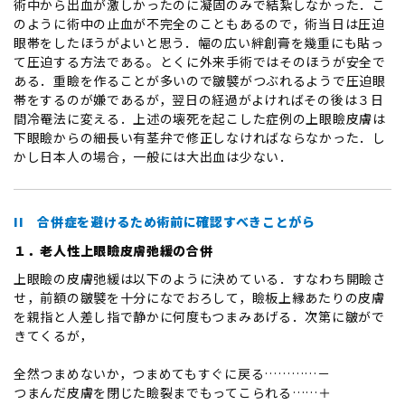
術中から出血が激しかったのに凝固のみで結紮しなかった．こ
のように術中の止血が不完全のこともあるので，術当日は圧迫
眼帯をしたほうがよいと思う．幅の広い絆創膏を幾重にも貼っ
て圧迫する方法である。とくに外来手術ではそのほうが安全で
ある．重瞼を作ることが多いので皺襞がつぶれるようで圧迫眼
帯をするのが嫌であるが，翌日の経過がよければその後は３日
間冷罨法に変える．上述の壊死を起こした症例の上眼瞼皮膚は
下眼瞼からの細長い有茎弁で修正しなければならなかった．し
かし日本人の場合，一般には大出血は少ない．
II 合併症を避けるため術前に確認すべきことがら
１．老人性上眼瞼皮膚弛緩の合併
上眼瞼の皮膚弛緩は以下のように決めている．すなわち開瞼さ
せ，前額の皺襞を十分になでおろして，瞼板上縁あたりの皮膚
を親指と人差し指で静かに何度もつまみあげる．次第に皺がで
きてくるが，
全然つまめないか，つまめてもすぐに戻る…………－
つまんだ皮膚を閉じた瞼裂までもってこられる……＋