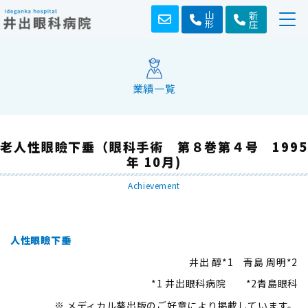
山形
新庄
業績一覧
老人性眼瞼下垂（眼科手術 第８巻第４号 1995
年 10月)
Achievement
人性眼瞼下垂
井出 醇*1 青島 周明*2
*1 井出眼科病院 *2青島眼科
※ メディカル葵出版のご好意により掲載しています。