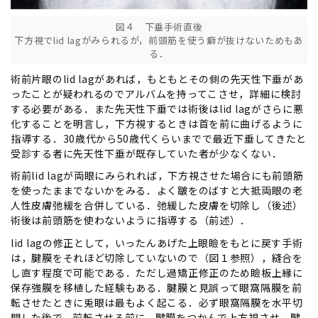
図４ 下垂手術直後
下方視でlid lagがみられるが，前頭筋を使う癖が抜けないためもあ
る．
術前片眼のlid lagがあれば，もともとその側の先天性下垂があ
ったことが疑われるのでアルバムを持ってこさせ，詳細に検討
する必要がある．また先天性下垂では術後はlid lagがさらに悪
化することを明言し，下方視するときは首を前に曲げるように
指導する．30歳代から50歳代くらいまでで最近下垂してきたと
受診する者に先天性下垂が既存していた者が少なくない．
術前lid lagが両眼にみられれば，下方視させた場合にも前頭筋
を使ったままでないかをみる．よく皺をのばすと大抵両眼の老
人性皮膚弛緩を合併している．弛緩した皮膚を切除し（後述）
術後は前頭筋を使わないように指導する（前述）．
lid lagの修正として，いったんあげた上眼瞼をもとに戻す手術
は，腱膜をそれほど切除していないので（図１参照），縫合を
し直す程度で可能である．ただし過矯正修正のため瞼板上縁に
保存強膜を移植した経験もある．腱膜と見誤って眼窩隔膜を前
転させたときに兎眼は最もよく起こる．必ず眼窩隔膜を水平切
開した後で，前転させる前に，腱膜をつかんで上方視させ，腱