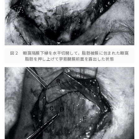
図２ 眼窩隔膜下縁を水平切開して，脂肪被膜に包まれた眼窩
脂肪を押し上げて挙筋腱膜前面を露出した状態