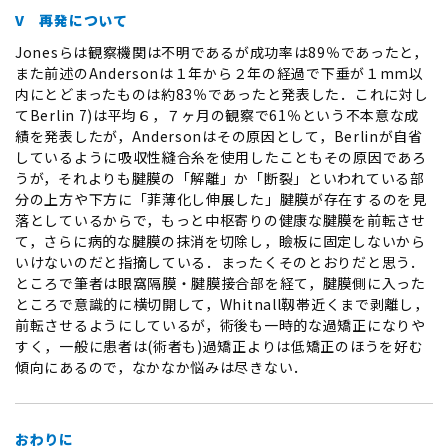
V 再発について
Jonesらは観察機関は不明であるが成功率は89％であったと，
また前述のAndersonは１年から２年の経過で下垂が１mm以
内にとどまったものは約83％であったと発表した．これに対し
てBerlin 7)は平均６，７ヶ月の観察で61％という不本意な成
績を発表したが，Andersonはその原因として，Berlinが自省
しているように吸収性縫合糸を使用したこともその原因であろ
うが，それよりも腱膜の「解離」か「断裂」といわれている部
分の上方や下方に「菲薄化し伸展した」腱膜が存在するのを見
落としているからで，もっと中枢寄りの健康な腱膜を前転させ
て，さらに病的な腱膜の抹消を切除し，瞼板に固定しないから
いけないのだと指摘している．まったくそのとおりだと思う．
ところで筆者は眼窩隔膜・腱膜接合部を経て，腱膜側に入った
ところで意識的に横切開して，Whitnall靱帯近くまで剥離し，
前転させるようにしているが，術後も一時的な過矯正になりや
すく，一般に患者は(術者も)過矯正よりは低矯正のほうを好む
傾向にあるので，なかなか悩みは尽きない．
おわりに