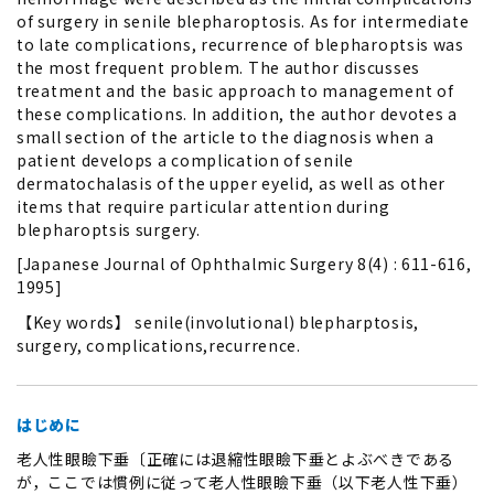
of surgery in senile blepharoptosis. As for intermediate
to late complications, recurrence of blepharoptsis was
the most frequent problem. The author discusses
treatment and the basic approach to management of
these complications. In addition, the author devotes a
small section of the article to the diagnosis when a
patient develops a complication of senile
dermatochalasis of the upper eyelid, as well as other
items that require particular attention during
blepharoptsis surgery.
[Japanese Journal of Ophthalmic Surgery 8(4) : 611-616,
1995]
【Key words】 senile(involutional) blepharptosis,
surgery, complications,recurrence.
はじめに
老人性眼瞼下垂〔正確には退縮性眼瞼下垂とよぶべきである
が，ここでは慣例に従って老人性眼瞼下垂（以下老人性下垂）