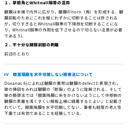
１．挙筋角とWhitnall靱帯の混同
腱膜は末端で内外に広がり，腱膜のhorn（角）を形成する．腱
膜前転のためにこれを縦にわずかに切断することは許される
が，切りすぎるとWhitnall靱帯の下降枝を切断することにな
り，Whitnall靱帯の作用を低下させるので切らない注意が必要
である 5)．
２．不十分な腱膜前面の剥離
前述のとおり
IV 眼窩隔膜を水平切開しない簡便法について
Doxanas 6)によれば腱膜の異常は腱膜のdefectと表現され，
彼の挿図をみれば腱膜の「断裂」のように理解される．そして
彼の簡便法では「眼窩隔膜に糸をかけないようにして中枢側の
腱膜の表層を浅くすくい瞼板上縁に縫着するとよい」と記載さ
れていて，眼窩隔膜を水平切開してない．筆者も軽度の老人性
下垂では有効であることを経験している．