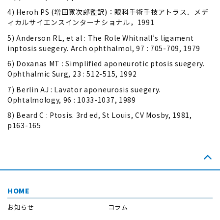
4) Heroh PS (増田寛次郎監訳)：眼科手術手技アトラス．メデ
ィカルサイエンスインターナショナル，1991
5) Anderson RL, et al : The Role Whitnall’s ligament
inptosis suegery. Arch ophthalmol, 97 : 705-709, 1979
6) Doxanas MT : Simplified aponeurotic ptosis suegery.
Ophthalmic Surg, 23 : 512-515, 1992
7) Berlin AJ : Lavator aponeurosis suegery.
Ophtalmology, 96 : 1033-1037, 1989
8) Beard C : Ptosis. 3rd ed, St Louis, CV Mosby, 1981,
p163-165
HOME
お知らせ
コラム