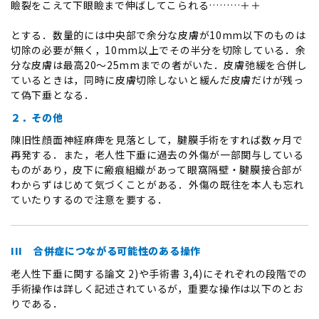
瞼裂をこえて下眼瞼まで伸ばしてこられる………＋＋
とする．数量的には中央部で余分な皮膚が10mm以下のものは
切除の必要が無く，10mm以上でその半分を切除している．余
分な皮膚は最高20～25mmまでの者がいた．皮膚弛緩を合併し
ているときは，同時に皮膚切除しないと緩んだ皮膚だけが残っ
て偽下垂となる．
２．その他
陳旧性顔面神経麻痺を見落として，腱膜手術をすれば数ヶ月で
再発する．また，老人性下垂に過去の外傷が一部関与している
ものがあり，皮下に瘢痕組織があって眼窩隔壁・腱膜接合部が
わからずはじめて気づくことがある．外傷の既往を本人も忘れ
ていたりするので注意を要する．
III 合併症につながる可能性のある操作
老人性下垂に関する論文 2)や手術書 3,4)にそれぞれの段階での
手術操作は詳しく記述されているが，重要な操作は以下のとお
りである．