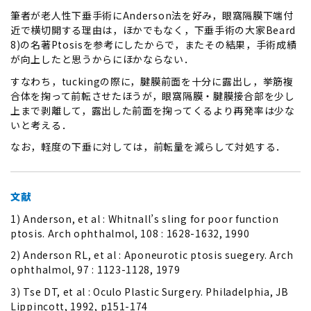
筆者が老人性下垂手術にAnderson法を好み，眼窩隔膜下端付
近で横切開する理由は，ほかでもなく，下垂手術の大家Beard
8)の名著Ptosisを参考にしたからで，またその結果，手術成績
が向上したと思うからにほかならない．
すなわち，tuckingの際に，腱膜前面を十分に露出し，挙筋複
合体を掬って前転させたほうが，眼窩隔膜・腱膜接合部を少し
上まで剥離して，露出した前面を掬ってくるより再発率は少な
いと考える．
なお，軽度の下垂に対しては，前転量を減らして対処する．
文献
1) Anderson, et al : Whitnall’s sling for poor function
ptosis. Arch ophthalmol, 108 : 1628-1632, 1990
2) Anderson RL, et al : Aponeurotic ptosis suegery. Arch
ophthalmol, 97 : 1123-1128, 1979
3) Tse DT, et al : Oculo Plastic Surgery. Philadelphia, JB
Lippincott, 1992, p151-174