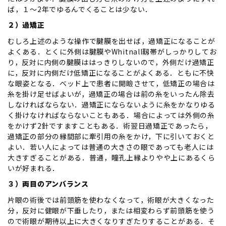
ば，１～2年でゆるんでくることは少ない．
２）過矯正
むしろ上述のような操作で腱膜を出せば，過矯正になることが
よくある．とくに外側は腱膜やWhitnall靱帯がしっかりしてお
り，反対に内側の腱膜ははっきりしないので，外側だけ過矯正
に，反対に内側だけ低矯正になることがよくある．ともに不快
な眼姿となる．ベッド上で患者に開瞼させて，低矯正の場合は
糸を掛け足せばよいが，過矯正の場合は前の糸をいったん除去
しなければならない．過矯正にならないように糸をかなりゆる
く掛けなければならないこともある．場合によっては外側の糸
をかけず2針ですますこともある．術翌日過矯正であったら，
過矯正の部分の縁間部に牽引用の糸をかけ，下に引いておくと
よい．若い人によっては普通の大きさの眼であっても老人には
大きすぎることがある．普通，瞳孔上縁よりやや上にあるくら
いが好まれる．
３）両目のアンバランス
片眼の術後では前頭筋を使わなくなって，術眼が大きくなった
分，反対に健眼が下垂したり，または相変わらず前頭筋を使う
ので術眼が期待以上に大きくなりすぎたりすることがある．そ