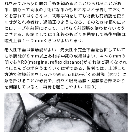
れをみてから反対眼の手術を勧めるとことわられることがあ
る．前もって両眼の手術になるかも知れないと予告しておくこ
とを忘れてはならない．両眼手術をしても術後も前頭筋を使う
くせがとれぬ者は，過矯正のようになる．そのときは幅の広い
セロテープを前額にはって，しばらく前頭筋を使わせないよう
にさせる．結論としては１年後のもどりを勘案して術後初期は
瞳孔上縁１～２mmくらいがよいと思う．
老人性下垂は挙筋能がよい．先天性不完全下垂を合併していて
も挙筋能が８mm以上あれば中期の成績はよい．４～８mmの
間でもMRD(marginal reflex distance)がそれほど悪くなけれ
ばほとんどの場合うまくいくはずである．後者では，上述した
方法で健膜前面をしっかりWhitnall靱帯近くの腱膜（図２）に
糸を掛けることが必要で，漫然と眼窩隔膜・腱膜接合部あたり
を剥離していると，再発を起こしやすい（図３）．