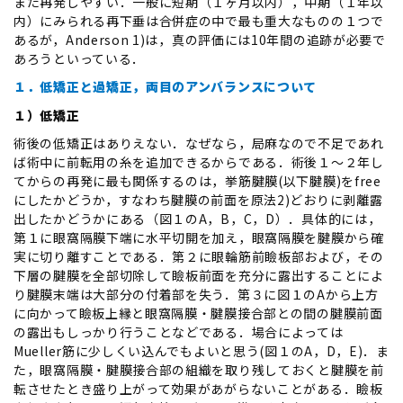
また再発しやすい．一般に短期（１ヶ月以内），中期（１年以
内）にみられる再下垂は合併症の中で最も重大なものの１つで
あるが，Anderson 1)は，真の評価には10年間の追跡が必要で
あろうといっている．
１．低矯正と過矯正，両目のアンバランスについて
１）低矯正
術後の低矯正はありえない．なぜなら，局麻なので不足であれ
ば術中に前転用の糸を追加できるからである．術後１～２年し
てからの再発に最も関係するのは，挙筋腱膜(以下腱膜)をfree
にしたかどうか，すなわち腱膜の前面を原法2)どおりに剥離露
出したかどうかにある（図１のA，B，C，D）．具体的には，
第１に眼窩隔膜下端に水平切開を加え，眼窩隔膜を腱膜から確
実に切り離すことである．第２に眼輪筋前瞼板部および，その
下層の腱膜を全部切除して瞼板前面を充分に露出することによ
り腱膜末端は大部分の付着部を失う．第３に図１のAから上方
に向かって瞼板上縁と眼窩隔膜・腱膜接合部との間の腱膜前面
の露出もしっかり行うことなどである．場合によっては
Mueller筋に少しくい込んでもよいと思う(図１のA，D，E)．ま
た，眼窩隔膜・腱膜接合部の組織を取り残しておくと腱膜を前
転させたとき盛り上がって効果があがらないことがある．瞼板