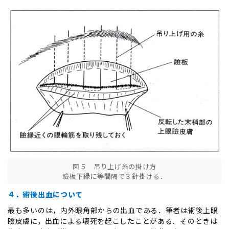
図５ 吊り上げ糸の掛け方
瞼板下縁に等間隔で３針掛ける．
４．術後出血について
最も多いのは，内外眼角部からの出血である．筆者は術後上眼
瞼皮膚に，出血による壊死を起こしたことがある．そのときは