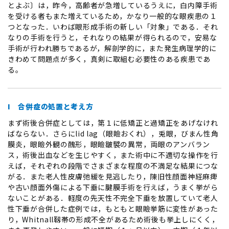
とよぶ〕は，昨今，高齢者が急増しているうえに，白内障手術
を受ける者もまた増えているため，かなり一般的な眼疾患の１
つとなった．いわば眼形成手術の新しい「対象」である．それ
なりの手術を行うと，それなりの結果が得られるので，安易な
手術が行われ勝ちであるが，解剖学的に，また発生病理学的に
きわめて問題点が多く，真剣に取組む必要性のある疾患であ
る。
I 合併症の処置と考え方
まず術後合併症としては，第１に低矯正と過矯正をあげなけれ
ばならない．さらにlid lag（眼瞼おくれ），兎眼，びまん性角
膜炎，眼瞼外観の醜形，眼瞼皺襞の異常，両眼のアンバラン
ス，術後出血などを生じやすく，また術中に不適切な操作を行
えば，それぞれの段階でさまざまな程度の不満足な結果につな
がる．また老人性皮膚弛緩を見逃したり，陳旧性顔面神経麻痺
や古い顔面外傷による下垂に腱膜手術を行えば，うまく挙がら
ないことがある．軽度の先天性不完全下垂を放置していて老人
性下垂が合併した症例では，もともと眼瞼挙筋に変性があった
り，Whitnall靱帯の形成不全があるため術後も挙上しにくく，