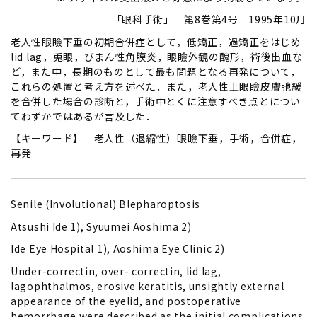
「眼科手術」 第8巻第4号 1995年10月
老人性眼瞼下垂の初期合併症として，低矯正，過矯正をはじめ
lid lag，兎眼，びまん性角膜炎，眼瞼外観の醜形，術後出血な
ど，また中，長期のものとして最も問題となる再発について，
これらの処置と考え方を述べた．また，老人性上眼瞼皮膚弛緩
を合併した場合の診断と，手術中とくに注意すべき点とについ
てわずかではあるが言及した．
【キーワード】 老人性（退縮性）眼瞼下垂，手術，合併症，
再発
Senile (Involutional) Blepharoptosis
Atsushi Ide 1), Syuumei Aoshima 2)
Ide Eye Hospital 1), Aoshima Eye Clinic 2)
Under-correctin, over- correctin, lid lag,
lagophthalmos, erosive keratitis, unsightly external
appearance of the eyelid, and postoperative
hemorrhage were described as the initial complications