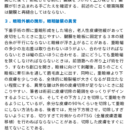
膜が引き込まれる手ごたえを確認する．前述のごとく眼窩隔膜
は腱膜と再縫合してはならない．
３．眼瞼外観の醜形，眼瞼皺襞の異常
下垂手術の際に重瞼形成をした場合，老人性皮膚弛緩があって
皮切をしたときに生じやすい．腱膜を瞼板に固定する３本の縫
合糸が平行にならないと瞼縁が浮き上がることがある．重瞼幅
の多少の左右差は取り合わないほうがよい．合わせなければな
らないときは幅の広いほうに合わせる．逆にどうしても重瞼幅
を狭くしなければならないときは，前頭筋への吊り上げ術を行
う．すなわち創口を開き，瞼縁に向けて剥離後，図５のごとく
瞼板に牽引糸を通して眉毛直上に出す．同時に，重瞼線より下
の皮膚を少しつめる．全体的に瞼裂幅が大きくなるが目立たな
い程度にする．異常な皺は外側の皮膚切除が足りないときに起
こりやすい．筆者は術前に皮膚切除の範囲をゆっくりデザイン
するようにしている．そしてその下方１/２を切除して重瞼を作
るようにしているが，余分な皮膚の90％くらいを切除して重瞼
にしない方法もある．後者では，充分下方視させ，切除しすぎ
ないようにする．切りすぎて対側からのFTSG（全層皮膚遊離
移植）を行わねばならないことがある．切除した皮膚をすぐに
捨てないことである．