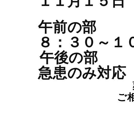
１１月１５日
午前の部
８：３０～１
午後の部
急患のみ対応
ご