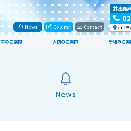
井出眼
02
News
Column
Contact
山形県
外来のご案内
入院のご案内
手術のご案
News