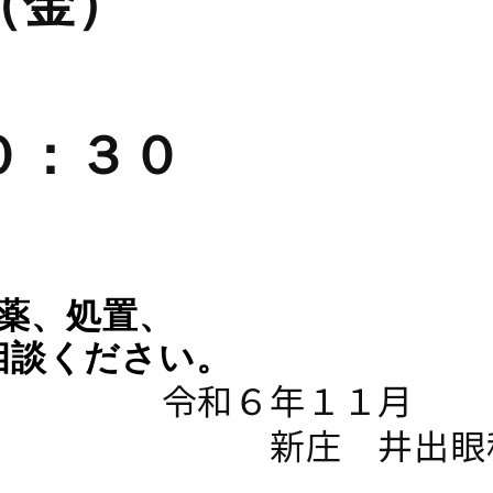
（金）
０：３０
薬、処置、
相談ください。
令和６年１１
新庄 井出眼