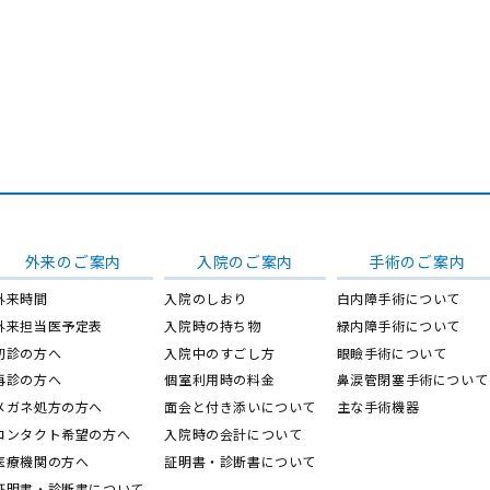
外来のご案内
入院のご案内
手術のご案内
外来時間
入院のしおり
白内障手術について
外来担当医予定表
入院時の持ち物
緑内障手術について
初診の方へ
入院中のすごし方
眼瞼手術について
再診の方へ
個室利用時の料金
鼻涙管閉塞手術について
メガネ処方の方へ
面会と付き添いについて
主な手術機器
コンタクト希望の方へ
入院時の会計について
医療機関の方へ
証明書・診断書について
証明書・診断書について